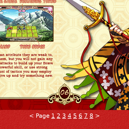
< Page
1
2
3
4
5
6
7
8
>